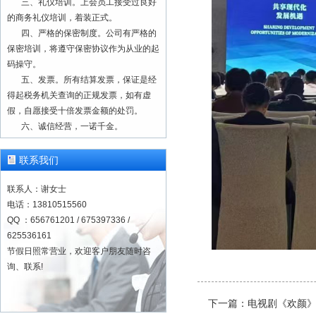
的商务礼仪培训，着装正式。
四、严格的保密制度。公司有严格的
保密培训，将遵守保密协议作为从业的起
码操守。
五、发票。所有结算发票，保证是经
得起税务机关查询的正规发票，如有虚
假，自愿接受十倍发票金额的处罚。
六、诚信经营，一诺千金。
七、业务咨询 欢迎联系
13810515560
联系我们
一、正规注册，合法经营。本单位为
正规注册公司（营业执照注册号：
联系人：谢女士
91110228103008056T），成立于2000
电话：13810515560
年8月。建立有质量监控与管理服务体
QQ ：656761201 / 675397336 /
系。
625536161
二、速录师队伍。经年累月积淀经
节假日照常营业，欢迎客户朋友随时咨
营，速录师队伍稳定可靠，上会速录师工
询、联系!
作经验至少在几百上千场，历经千锤百
炼，现场经验丰富。
下一篇：
电视剧《欢颜
三、礼仪培训。上会员工接受过良好