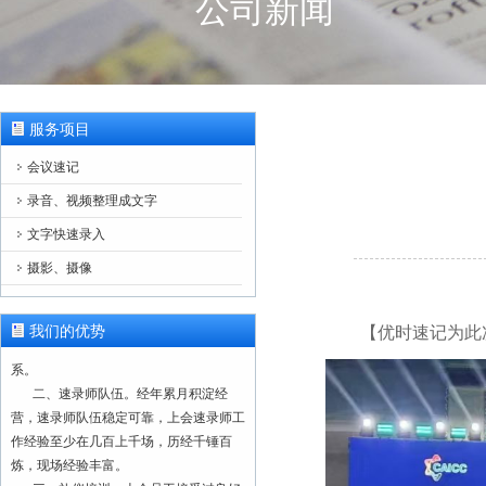
公司新闻
服务项目
会议速记
录音、视频整理成文字
文字快速录入
摄影、摄像
一、正规注册，合法经营。本单位为
正规注册公司（营业执照注册号：
91110228103008056T），成立于2000
我们的优势
【优时速记为此
年8月。建立有质量监控与管理服务体
系。
二、速录师队伍。经年累月积淀经
营，速录师队伍稳定可靠，上会速录师工
作经验至少在几百上千场，历经千锤百
炼，现场经验丰富。
三、礼仪培训。上会员工接受过良好