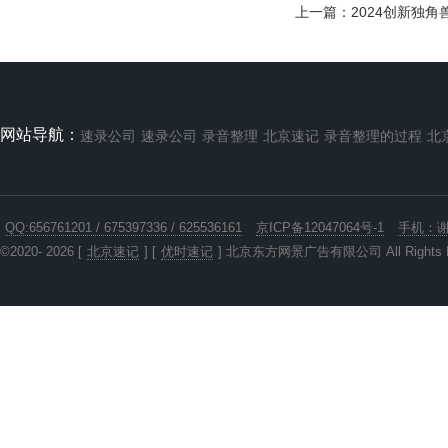
上一篇：
2024创新独
的商务礼仪培训，着装正式。
四、严格的保密制度。公司有严格的
保密培训，将遵守保密协议作为从业的起
码操守。
五、发票。所有结算发票，保证是经
得起税务机关查询的正规发票，如有虚
网站导航：
速录公司
速录公司
录音整理
北京速记
录音整理的过程
北
假，自愿接受十倍发票金额的处罚。
六、诚信经营，一诺千金。
七、业务咨询 欢迎联系
13810515560
QQ:656761201 / 675397336 / 625536161
京ICP备12047064号-1
手机：谢女
©2020- 2026 [
北京速记
] [
优时速记
] 北京东方网景广告有限公司 All Rights R